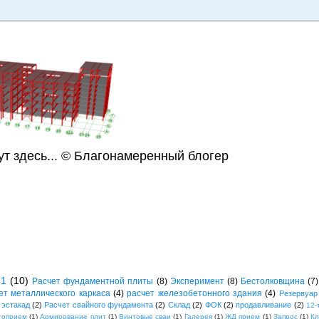
ут здесь... © Благонамеренный блогер
21
(10)
Расчет фундаментной плиты
(8)
Эксперимент
(8)
Бестолковщина
(7)
ет металлического каркаса
(4)
расчет железобетонного здания
(4)
Резервуар
 эстакад
(2)
Расчет свайного фундамента
(2)
Склад
(2)
ФОК
(2)
продавливание
(2)
12-
топрием
(1)
Армирование плит
(1)
Винтовые сваи
(1)
Галерея
(1)
ЖД прием
(1)
Запрос
(1)
К