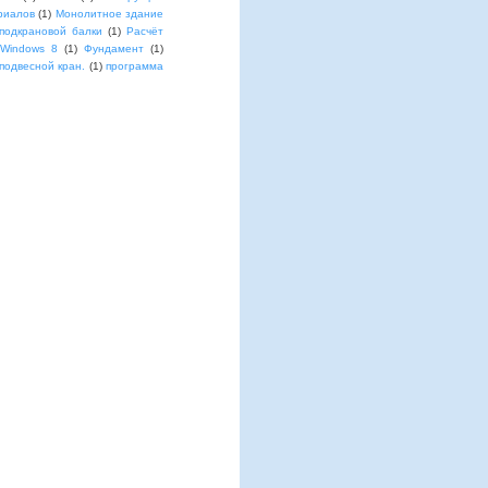
риалов
(1)
Монолитное здание
подкрановой балки
(1)
Расчёт
 Windows 8
(1)
Фундамент
(1)
подвесной кран.
(1)
программа