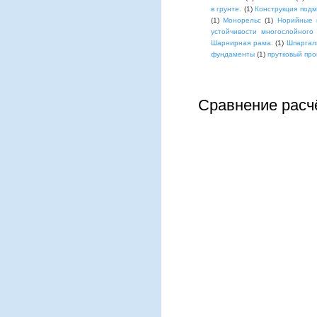
в грунте.
(1)
Конструкция под
(1)
Монорельс
(1)
Норийные 
устойчивости многослойного
Шарнирная рама.
(1)
Шпаргал
фундаменты
(1)
прутковый про
Сравнение расч