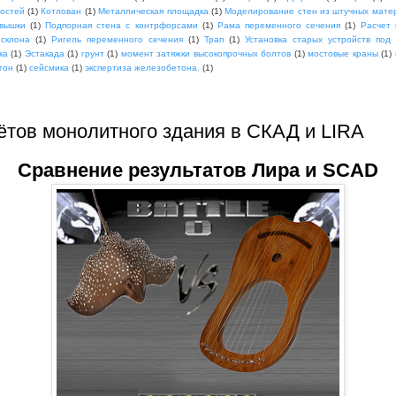
мостей
(1)
Котлован
(1)
Металлическая площадка
(1)
Моделирование стен из штучных мате
вышки
(1)
Подпорная стена с контрфорсами
(1)
Рама переменного сечения
(1)
Расчет 
 склона
(1)
Ригель переменного сечения
(1)
Трап
(1)
Установка старых устройств под
ка
(1)
Эстакада
(1)
грунт
(1)
момент затяжки высокопрочных болтов
(1)
мостовые краны
(1)
гон
(1)
сейсмика
(1)
экспертиза железобетона.
(1)
ётов монолитного здания в СКАД и LIRA
Сравнение результатов Лира и SCAD