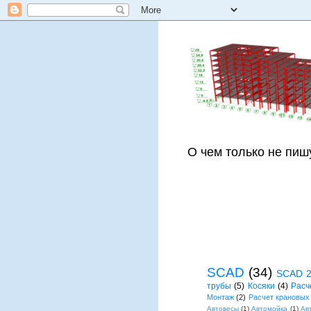
О чем только не пиш
SCAD
(34)
SCAD 
трубы
(5)
Косяки
(4)
Расч
Монтаж
(2)
Расчет крановых
Автовесы
(1)
Автомойка
(1)
Ав