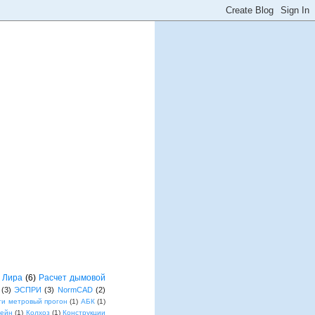
Лира
(6)
Расчет дымовой
(3)
ЭСПРИ
(3)
NormCAD
(2)
ти метровый прогон
(1)
АБК
(1)
лейн
(1)
Колхоз
(1)
Конструкции