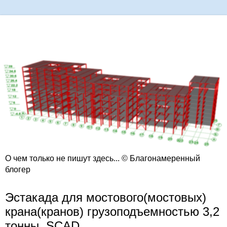
О чем только не пишут здесь... © Благонамеренный
блогер
Эстакада для мостового(мостовых)
крана(кранов) грузоподъемностью 3,2
тонны, SCAD