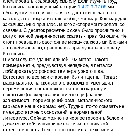
апеллировать к здравому смыслу. Если изучить труд
Катюшина, воплощенный в серии
1.420.3-37.06
мы
обнаружим, что связи ставятся достаточно часто по
каркасу, а по покрытию так вообще кошмар. Кошмар для
заказчика. Мне пришлось много экспериментировать со
связями. С десяток расчетных схем было просчитано, и
могу с полной уверенностью сказать - прав Катюшин. Не
стоит превышать расстояние между связевыми блоками
- это небезопасно, правильно - прислушаться к опыту
Катюшина.
В моем случае здание длиной 102 метра. Такого
примера нет и, предчувствуя неладное, я пытался
лоббировать устройство температурного шва.
Естественно все мои старания были тщетны. Тогда я
максимально, на сколько это возможно, уменьшил
перемещения постановкой связей по каркасу и
покрытию (нормирования, именно цифра или
зависимость, перемещений рамы металлического
каркаса в наших нормах нет). Трудно что-то доказать не
имея достаточных оснований в нормативной
литературе. Сейчас можно на черное говорить белое и
даже если тебя уличили не нести за это никакой
ответственность. Только это относится не ко мне и