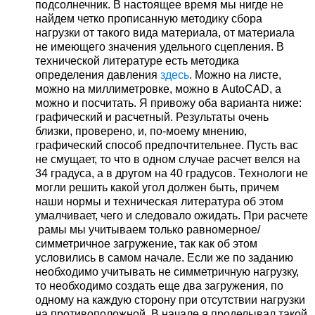
подсолнечник. В настоящее время мы нигде не
найдем четко прописанную методику сбора
нагрузки от такого вида материала, от материала
не имеющего значения удельного сцепления. В
технической литературе есть методика
определения давления
здесь
. Можно на листе,
можно на миллиметровке, можно в AutoCAD, а
можно и посчитать. Я привожу оба варианта ниже:
графический и расчетный. Результаты очень
близки, проверено, и, по-моему мнению,
графический способ предпочтительнее. Пусть вас
не смущает, то что в одном случае расчет велся на
34 градуса, а в другом на 40 градусов. Технологи не
могли решить какой угол должен быть, причем
наши нормы и техническая литература об этом
умалчивает, чего и следовало ожидать. При расчете
рамы мы учитываем только равномерное/
симметричное загружение, так как об этом
условились в самом начале. Если же по заданию
необходимо учитывать не симметричную нагрузку,
то необходимо создать еще два загружения, по
одному на каждую сторону при отсутствии нагрузки
на противоположной. В начале я проделывал такой