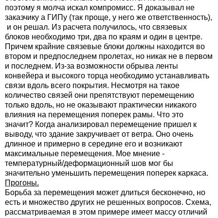
поэтому я молча искал компромисс. Я доказывал не
заказчику а ГИПу (так проще, у него же ответственность),
и он решал. Из расчета получилось, что связевых
блоков необходимо три, два по краям и один в центре.
Причем крайние связевые блоки должны находится во
втором и предпоследнем пролетах, но никак не в первом
и последнем. Из-за возможности обрыва ленты
конвейера и высокого торца необходимо устанавливать
связи вдоль всего покрытия. Несмотря на такое
количество связей они препятствуют перемещению
только вдоль, но не оказывают практически никакого
влияния на перемещения поперек рамы. Что это
значит? Когда анализировал перемещение пришел к
выводу, что здание закручивает от ветра. Оно очень
длинное и примерно в середине его и возникают
максимальные перемещения. Мое мнение -
температурный/деформационный шов мог бы
значительно уменьшить перемещения поперек каркаса.
Прогоны.
Борьба за перемещения может длиться бесконечно, но
есть и множество других не решенных вопросов. Схема,
рассматриваемая в этом примере имеет массу отличий