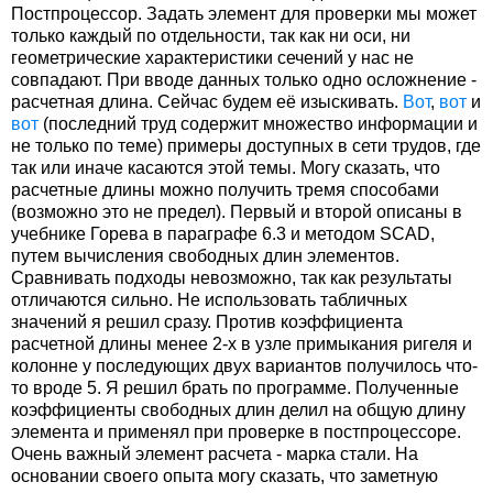
Постпроцессор. Задать элемент для проверки мы может
только каждый по отдельности, так как ни оси, ни
геометрические характеристики сечений у нас не
совпадают. При вводе данных только одно осложнение -
расчетная длина. Сейчас будем её изыскивать.
Вот
,
вот
и
вот
(последний труд содержит множество информации и
не только по теме) примеры доступных в сети трудов, где
так или иначе касаются этой темы. Могу сказать, что
расчетные длины можно получить тремя способами
(возможно это не предел). Первый и второй описаны в
учебнике Горева в параграфе 6.3 и методом SCAD,
путем вычисления свободных длин элементов.
Сравнивать подходы невозможно, так как результаты
отличаются сильно. Не использовать табличных
значений я решил сразу. Против коэффициента
расчетной длины менее 2-х в узле примыкания ригеля и
колонне у последующих двух вариантов получилось что-
то вроде 5. Я решил брать по программе. Полученные
коэффициенты свободных длин делил на общую длину
элемента и применял при проверке в постпроцессоре.
Очень важный элемент расчета - марка стали. На
основании своего опыта могу сказать, что заметную