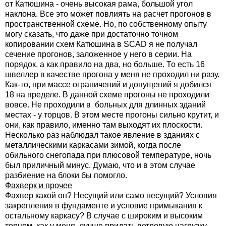
от Катюшина - очень высокая рама, большой угол
наклона. Все это может повлиять на расчет прогонов в
пространственной схеме. Но, по собственному опыту
могу сказать, что даже при достаточно точном
копировании схем Катюшина в SCAD я не получал
сечение прогонов, заложенное у него в серии. На
порядок, а как правило на два, но больше. То есть 16
швеллер в качестве прогона у меня не проходил ни разу.
Как-то, при массе ограничений и допущений я добился
18 на пределе. В данной схеме прогоны не проходили
вовсе. Не проходили в больных для длинных зданий
местах - у торцов. В этом месте прогоны сильно крутит, и
они, как правило, именно там выходят их плоскости.
Несколько раз наблюдал такое явление в зданиях с
металлическими каркасами зимой, когда после
обильного снегопада при плюсовой температуре, ночь
был приличный минус. Думаю, что и в этом случае
разбиение на блоки бы помогло.
Фахверк и прочее
Фахвер какой он? Несущий или само несущий? Условия
закрепления в фундаменте и условие примыкания к
остальному каркасу? В случае с широким и высоким
торцом, как у меня, лучше придать ветровую нагрузку