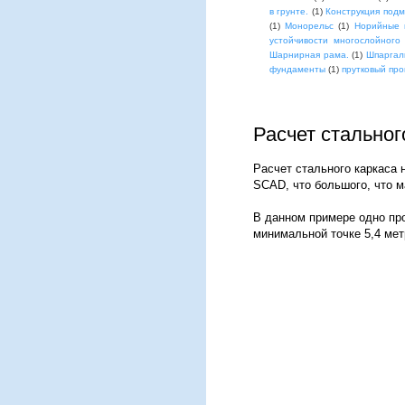
в грунте.
(1)
Конструкция под
(1)
Монорельс
(1)
Норийные 
устойчивости многослойного
Шарнирная рама.
(1)
Шпаргал
фундаменты
(1)
прутковый про
Расчет стальног
Расчет стального каркаса 
SCAD, что большого, что м
В данном примере одно про
минимальной точке 5,4 метр