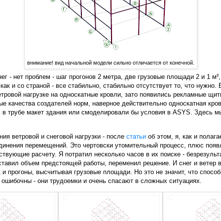
внимание! вид начальной модели сильно отличается от конечной.
г - нет проблем - шаг прогонов 2 метра, две грузовые площади 2 и 1 м², 
 как и со страной - все стабильно, стабильно отсутствует то, что нужно
 ветровой нагрузке на односкатные кровли, зато появились рекламные щи
е качества создателей норм, наверное действительно односкатная кров
 в трубе макет здания или смоделировали бы условия в ASYS. Здесь мы
ия ветровой и снеговой нагрузки - после
статьи
об этом, я, как и полага
динения перемещений. Это чертовски утомительный процесс, плюс появ
ствующие расчету. Я потратил несколько часов в их поиске - безрезуль
ставил объем предстоящей работы, переменил решение. И снег и ветер в
 и прогоны, высчитывая грузовые площади. Но это не значит, что спосо
ошибочны - они трудоемки и очень спасают в сложных ситуациях.