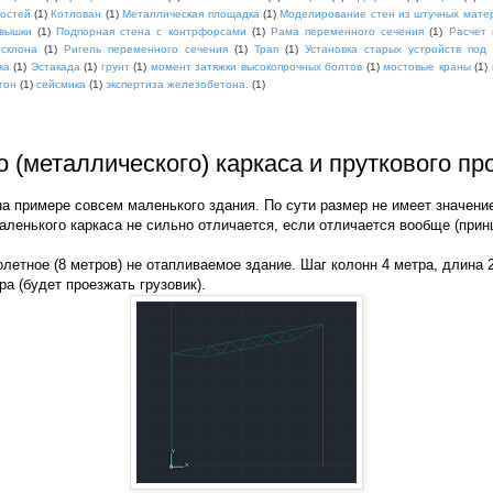
мостей
(1)
Котлован
(1)
Металлическая площадка
(1)
Моделирование стен из штучных мате
вышки
(1)
Подпорная стена с контрфорсами
(1)
Рама переменного сечения
(1)
Расчет 
 склона
(1)
Ригель переменного сечения
(1)
Трап
(1)
Установка старых устройств под
ка
(1)
Эстакада
(1)
грунт
(1)
момент затяжки высокопрочных болтов
(1)
мостовые краны
(1)
гон
(1)
сейсмика
(1)
экспертиза железобетона.
(1)
о (металлического) каркаса и пруткового п
на примере совсем маленького здания. По сути размер не имеет значени
аленького каркаса не сильно отличается, если отличается вообще (прин
летное (8 метров) не отапливаемое здание. Шаг колонн 4 метра, длина 
а (будет проезжать грузовик).