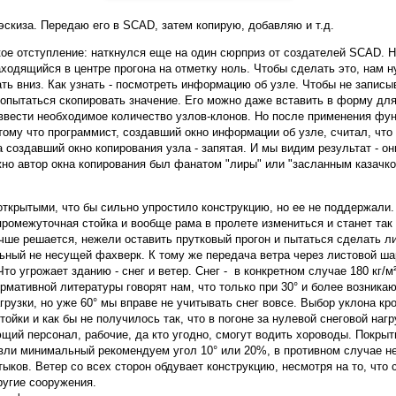
 эскиза. Передаю его в SCAD, затем копирую, добавляю и т.д.
ое отступление: наткнулся еще на один сюрприз от создателей SCAD. 
аходящийся в центре прогона на отметку ноль. Чтобы сделать это, нам н
ать вниз. Как узнать - посмотреть информацию об узле. Чтобы не записы
опытаться скопировать значение. Его можно даже вставить в форму для
ввести необходимое количество узлов-клонов. Но после применения фу
ому что программист, создавший окно информации об узле, считал, что
а создавший окно копирования узла - запятая. И мы видим результат - он
но автор окна копирования был фанатом "лиры" или "засланным казачко
.
ткрытыми, что бы сильно упростило конструкцию, но ее не поддержали. 
промежуточная стойка и вообще рама в пролете измениться и станет т
чше решается, нежели оставить прутковый прогон и пытаться сделать л
ьный не несущей фахверк. К тому же передача ветра через листовой шар
Что угрожает зданию - снег и ветер. Снег - в конкретном случае 180 кг/м
рмативной литературы говорят нам, что только при 30° и более возник
рузки, но уже 60° мы вправе не учитывать снег вовсе. Выбор уклона кр
тойки и как бы не получилось так, что в погоне за нулевой снеговой наг
щий персонал, рабочие, да кто угодно, смогут водить хороводы. Покрыт
овли минимальный рекомендуем угол 10° или 20%, в противном случае 
ыков. Ветер со всех сторон обдувает конструкцию, несмотря на то, что 
ругие сооружения.