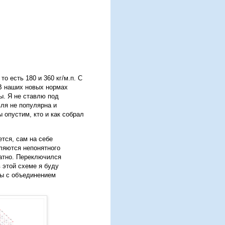
то есть 180 и 360 кг/м.п. С
. В наших новых нормах
ты. Я не ставлю под
ля не популярна и
 опустим, кто и как собрал
ется, сам на себе
ляются непонятного
татно. Переключился
 этой схеме я буду
бы с объединением