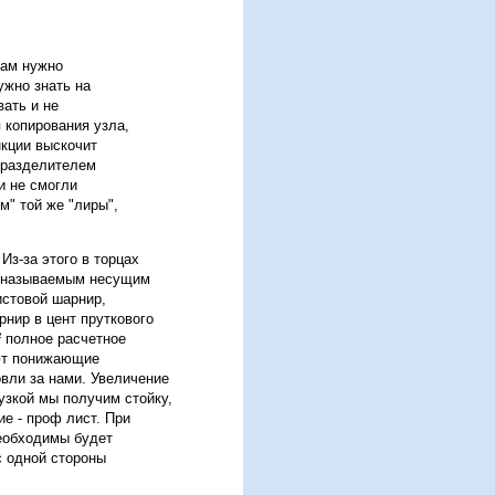
Нам нужно
ужно знать на
вать и не
 копирования узла,
нкции выскочит
 разделителем
и не смогли
м" той же "лиры",
Из-за этого в торцах
ак называемым несущим
истовой шарнир,
нир в цент пруткового
² полное расчетное
ают понижающие
овли за нами. Увеличение
рузкой мы получим стойку,
ие - проф лист. При
необходимы будет
с одной стороны