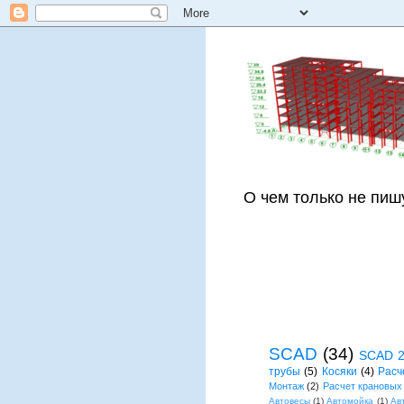
О чем только не пиш
SCAD
(34)
SCAD 
трубы
(5)
Косяки
(4)
Расч
Монтаж
(2)
Расчет крановых
Автовесы
(1)
Автомойка
(1)
Ав