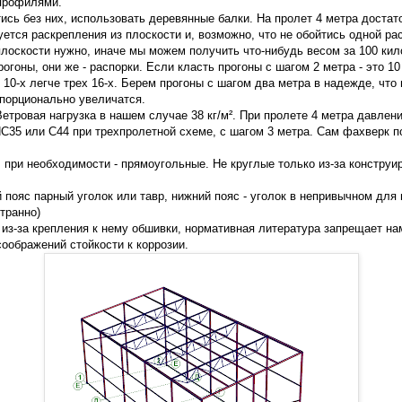
профилями.
ись без них, использовать деревянные балки. На пролет 4 метра достато
ется раскрепления из плоскости и, возможно, что не обойтись одной ра
 плоскости нужно, иначе мы можем получить что-нибудь весом за 100 ки
рогоны, они же - распорки. Если класть прогоны с шагом 2 метра - это 1
 10-х легче трех 16-х. Берем прогоны с шагом два метра в надежде, что
опорционально увеличатся.
етровая нагрузка в нашем случае 38 кг/м². При пролете 4 метра давлени
 НС35 или С44 при трехпролетной схеме, с шагом 3 метра. Сам фахверк 
, при необходимости - прямоугольные. Не круглые только из-за констру
й пояс парный уголок или тавр, нижний пояс - уголок в непривычном дл
странно)
 из-за крепления к нему обшивки, нормативная литература запрещает н
соображений стойкости к коррозии.