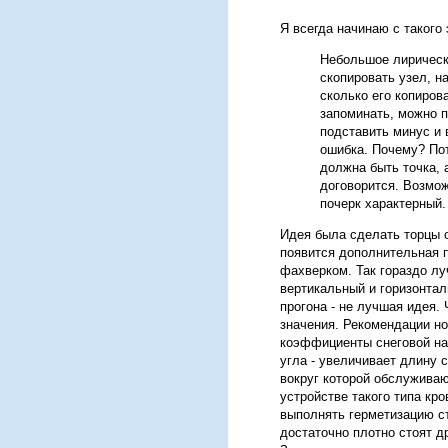
Я всегда начинаю с такого
Небольшое лирическ
скопировать узел, н
сколько его копиров
запоминать, можно п
подставить минус и 
ошибка. Почему? Пот
должна быть точка, 
договорится. Возмож
почерк характерный
Идея была сделать торцы о
появится дополнительная 
фахверком. Так гораздо лу
вертикальный и горизонтал
прогона - не лучшая идея. 
значения. Рекомендации но
коэффициенты снеговой наг
угла - увеличивает длину с
вокруг которой обслуживаю
устройстве такого типа кр
выполнять герметизацию ст
достаточно плотно стоят д