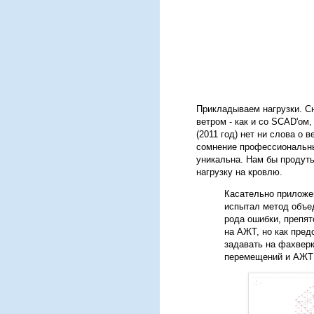
Прикладываем нагрузки. Сне
ветром - как и со SCAD'ом,
(2011 год) нет ни слова о
сомнение профессиональны
уникальна. Нам бы продуть
нагрузку на кровлю.
Касательно приложен
испытал метод объе
рода ошибки, препят
на АЖТ, но как пред
задавать на фахверк
перемещений и АЖТ 