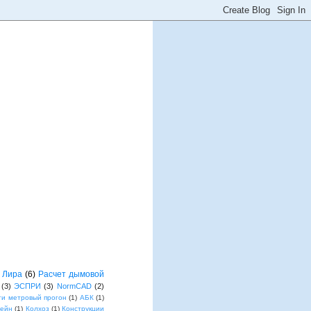
Лира
(6)
Расчет дымовой
(3)
ЭСПРИ
(3)
NormCAD
(2)
ти метровый прогон
(1)
АБК
(1)
лейн
(1)
Колхоз
(1)
Конструкции