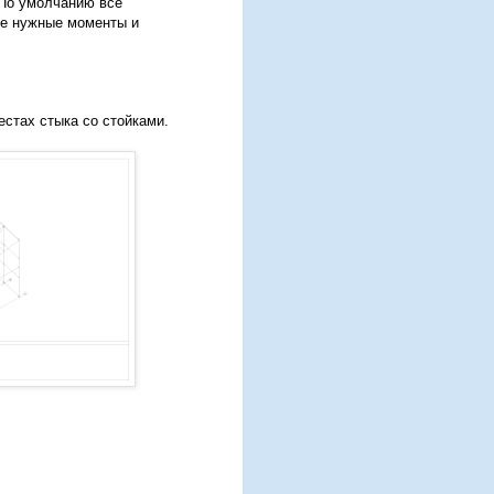
 По умолчанию все
не нужные моменты и
естах стыка со стойками.