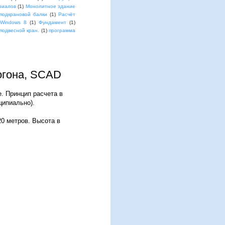
риалов
(1)
Монолитное здание
подкрановой балки
(1)
Расчёт
 Windows 8
(1)
Фундамент
(1)
подвесной кран.
(1)
программа
рогона, SCAD
е. Принцип расчета в
ципиально).
20 метров. Высота в