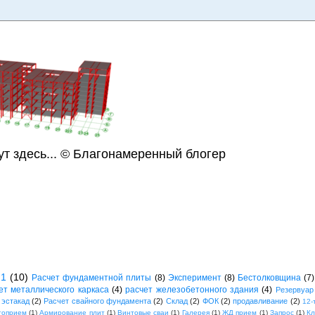
ут здесь... © Благонамеренный блогер
21
(10)
Расчет фундаментной плиты
(8)
Эксперимент
(8)
Бестолковщина
(7)
ет металлического каркаса
(4)
расчет железобетонного здания
(4)
Резервуар
 эстакад
(2)
Расчет свайного фундамента
(2)
Склад
(2)
ФОК
(2)
продавливание
(2)
12-
топрием
(1)
Армирование плит
(1)
Винтовые сваи
(1)
Галерея
(1)
ЖД прием
(1)
Запрос
(1)
К