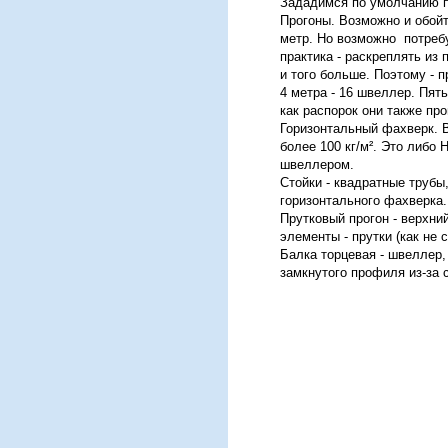
Зададимся по умолчанию 
Прогоны. Возможно и обойт
метр. Но возможно потребу
практика - раскреплять из
и того больше. Поэтому - п
4 метра - 16 швеллер. Пять
как распорок они также пр
Горизонтальный фахверк. В
более 100 кг/м². Это либо
швеллером.
Стойки - квадратные трубы
горизонтального фахверка.
Прутковый прогон - верхни
элементы - прутки (как не 
Балка торцевая - швеллер,
замкнутого профиля из-за 