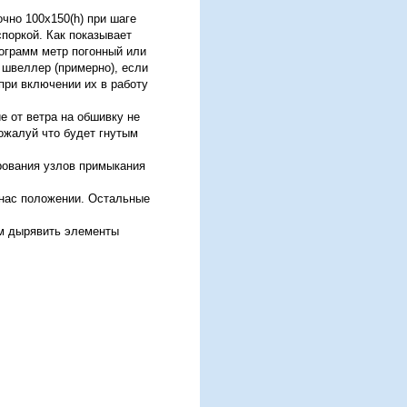
чно 100x150(h) при шаге
споркой. Как показывает
лограмм метр погонный или
0 швеллер (примерно), если
 при включении их в работу
е от ветра на обшивку не
пожалуй что будет гнутым
ирования узлов примыкания
я нас положении. Остальные
ам дырявить элементы