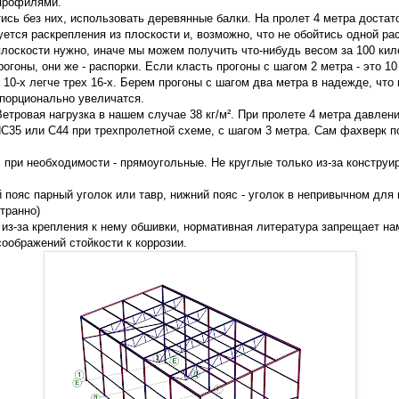
профилями.
ись без них, использовать деревянные балки. На пролет 4 метра достато
ется раскрепления из плоскости и, возможно, что не обойтись одной ра
 плоскости нужно, иначе мы можем получить что-нибудь весом за 100 ки
рогоны, они же - распорки. Если класть прогоны с шагом 2 метра - это 1
 10-х легче трех 16-х. Берем прогоны с шагом два метра в надежде, что
опорционально увеличатся.
етровая нагрузка в нашем случае 38 кг/м². При пролете 4 метра давлени
 НС35 или С44 при трехпролетной схеме, с шагом 3 метра. Сам фахверк 
, при необходимости - прямоугольные. Не круглые только из-за констру
й пояс парный уголок или тавр, нижний пояс - уголок в непривычном дл
странно)
 из-за крепления к нему обшивки, нормативная литература запрещает н
соображений стойкости к коррозии.