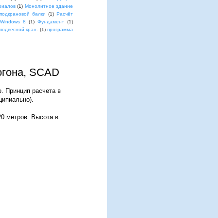
риалов
(1)
Монолитное здание
подкрановой балки
(1)
Расчёт
 Windows 8
(1)
Фундамент
(1)
подвесной кран.
(1)
программа
рогона, SCAD
е. Принцип расчета в
ципиально).
20 метров. Высота в