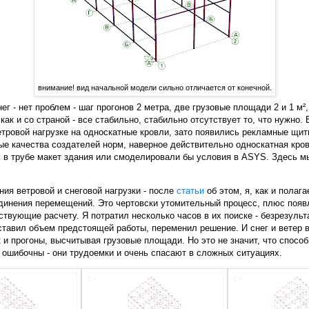
внимание! вид начальной модели сильно отличается от конечной.
г - нет проблем - шаг прогонов 2 метра, две грузовые площади 2 и 1 м², 
 как и со страной - все стабильно, стабильно отсутствует то, что нужно
 ветровой нагрузке на односкатные кровли, зато появились рекламные щи
е качества создателей норм, наверное действительно односкатная кров
 в трубе макет здания или смоделировали бы условия в ASYS. Здесь мы
ия ветровой и снеговой нагрузки - после
статьи
об этом, я, как и полага
динения перемещений. Это чертовски утомительный процесс, плюс появ
ствующие расчету. Я потратил несколько часов в их поиске - безрезуль
ставил объем предстоящей работы, переменил решение. И снег и ветер в
 и прогоны, высчитывая грузовые площади. Но это не значит, что спосо
ошибочны - они трудоемки и очень спасают в сложных ситуациях.