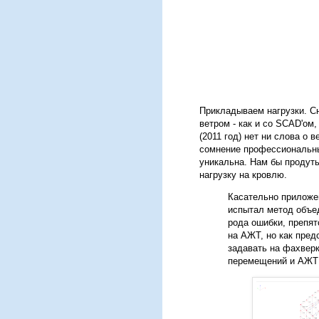
Прикладываем нагрузки. Сне
ветром - как и со SCAD'ом,
(2011 год) нет ни слова о
сомнение профессиональны
уникальна. Нам бы продуть
нагрузку на кровлю.
Касательно приложен
испытал метод объе
рода ошибки, препят
на АЖТ, но как пред
задавать на фахверк
перемещений и АЖТ 