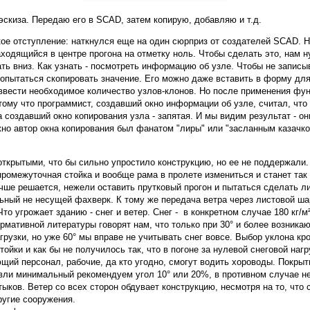
 эскиза. Передаю его в SCAD, затем копирую, добавляю и т.д.
ое отступление: наткнулся еще на один сюрприз от создателей SCAD. 
аходящийся в центре прогона на отметку ноль. Чтобы сделать это, нам н
ать вниз. Как узнать - посмотреть информацию об узле. Чтобы не записы
опытаться скопировать значение. Его можно даже вставить в форму для
ввести необходимое количество узлов-клонов. Но после применения фу
ому что программист, создавший окно информации об узле, считал, что
а создавший окно копирования узла - запятая. И мы видим результат - он
но автор окна копирования был фанатом "лиры" или "засланным казачко
.
ткрытыми, что бы сильно упростило конструкцию, но ее не поддержали. 
промежуточная стойка и вообще рама в пролете измениться и станет т
чше решается, нежели оставить прутковый прогон и пытаться сделать л
ьный не несущей фахверк. К тому же передача ветра через листовой шар
Что угрожает зданию - снег и ветер. Снег - в конкретном случае 180 кг/м
рмативной литературы говорят нам, что только при 30° и более возник
рузки, но уже 60° мы вправе не учитывать снег вовсе. Выбор уклона кр
тойки и как бы не получилось так, что в погоне за нулевой снеговой наг
щий персонал, рабочие, да кто угодно, смогут водить хороводы. Покрыт
овли минимальный рекомендуем угол 10° или 20%, в противном случае 
ыков. Ветер со всех сторон обдувает конструкцию, несмотря на то, что 
ругие сооружения.