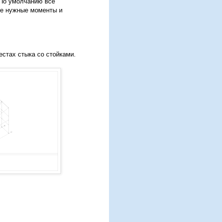
 По умолчанию все
не нужные моменты и
естах стыка со стойками.