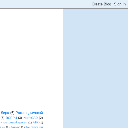
Лира
(6)
Расчет дымовой
(3)
ЭСПРИ
(3)
NormCAD
(2)
ти метровый прогон
(1)
АБК
(1)
лейн
(1)
Колхоз
(1)
Конструкции