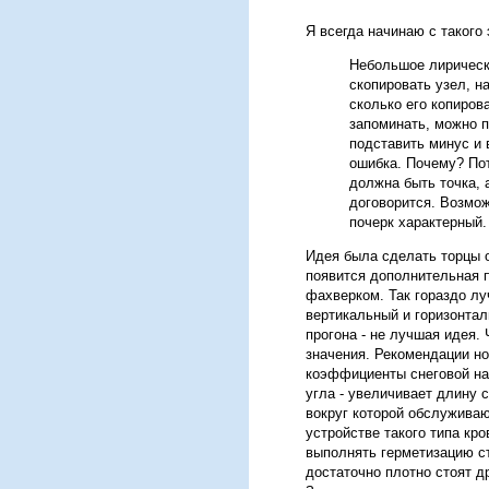
Я всегда начинаю с такого
Небольшое лирическ
скопировать узел, н
сколько его копиров
запоминать, можно п
подставить минус и 
ошибка. Почему? Пот
должна быть точка, 
договорится. Возмож
почерк характерный
Идея была сделать торцы о
появится дополнительная 
фахверком. Так гораздо лу
вертикальный и горизонтал
прогона - не лучшая идея. 
значения. Рекомендации но
коэффициенты снеговой наг
угла - увеличивает длину с
вокруг которой обслуживаю
устройстве такого типа кр
выполнять герметизацию ст
достаточно плотно стоят д