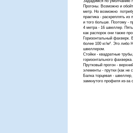
Зададимся по умолчанию 
Прогоны. Возможно и обойт
метр. Но возможно потребу
практика - раскреплять из
и того больше. Поэтому - п
4 метра - 16 швеллер. Пять
как распорок они также пр
Горизонтальный фахверк. В
более 100 кг/м². Это либо
швеллером.
Стойки - квадратные трубы
горизонтального фахверка.
Прутковый прогон - верхни
элементы - прутки (как не 
Балка торцевая - швеллер,
замкнутого профиля из-за 