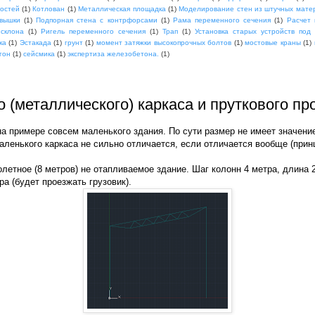
мостей
(1)
Котлован
(1)
Металлическая площадка
(1)
Моделирование стен из штучных мате
вышки
(1)
Подпорная стена с контрфорсами
(1)
Рама переменного сечения
(1)
Расчет 
 склона
(1)
Ригель переменного сечения
(1)
Трап
(1)
Установка старых устройств под
ка
(1)
Эстакада
(1)
грунт
(1)
момент затяжки высокопрочных болтов
(1)
мостовые краны
(1)
гон
(1)
сейсмика
(1)
экспертиза железобетона.
(1)
о (металлического) каркаса и пруткового п
на примере совсем маленького здания. По сути размер не имеет значени
аленького каркаса не сильно отличается, если отличается вообще (прин
летное (8 метров) не отапливаемое здание. Шаг колонн 4 метра, длина 
а (будет проезжать грузовик).