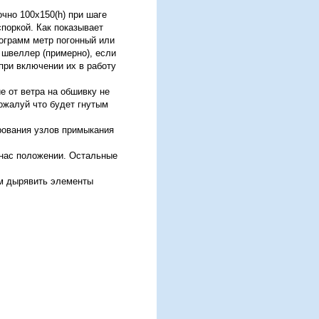
чно 100x150(h) при шаге
споркой. Как показывает
лограмм метр погонный или
0 швеллер (примерно), если
 при включении их в работу
е от ветра на обшивку не
пожалуй что будет гнутым
ирования узлов примыкания
я нас положении. Остальные
ам дырявить элементы