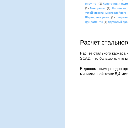
в грунте.
(1)
Конструкция под
(1)
Монорельс
(1)
Норийные 
устойчивости многослойного
Шарнирная рама.
(1)
Шпаргал
фундаменты
(1)
прутковый про
Расчет стальног
Расчет стального каркаса 
SCAD, что большого, что м
В данном примере одно про
минимальной точке 5,4 метр