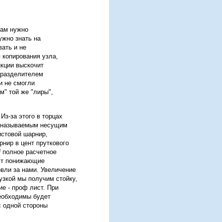
Нам нужно
ужно знать на
вать и не
 копирования узла,
нкции выскочит
 разделителем
и не смогли
м" той же "лиры",
Из-за этого в торцах
ак называемым несущим
истовой шарнир,
нир в цент пруткового
² полное расчетное
ают понижающие
овли за нами. Увеличение
рузкой мы получим стойку,
ие - проф лист. При
необходимы будет
с одной стороны