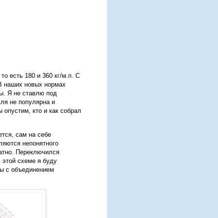
то есть 180 и 360 кг/м.п. С
. В наших новых нормах
ты. Я не ставлю под
ля не популярна и
 опустим, кто и как собрал
ется, сам на себе
ляются непонятного
татно. Переключился
 этой схеме я буду
бы с объединением