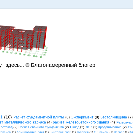
ут здесь... © Благонамеренный блогер
21
(10)
Расчет фундаментной плиты
(8)
Эксперимент
(8)
Бестолковщина
(7)
ет металлического каркаса
(4)
расчет железобетонного здания
(4)
Резервуар
 эстакад
(2)
Расчет свайного фундамента
(2)
Склад
(2)
ФОК
(2)
продавливание
(2)
12-
топрием
(1)
Армирование плит
(1)
Винтовые сваи
(1)
Галерея
(1)
ЖД прием
(1)
Запрос
(1)
К