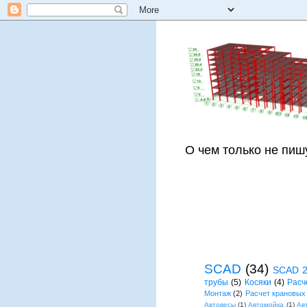
О чем только не пиш
SCAD
(34)
SCAD 
трубы
(5)
Косяки
(4)
Расч
Монтаж
(2)
Расчет крановых
Автовесы
(1)
Автомойка
(1)
Ав