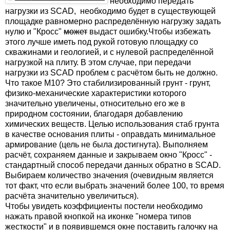
необходимо передать
нагрузки из SCAD, необходимо будет в существующей
площадке равномерно распределённую нагрузку задать
нулю и "Кросс"
может
выдаст ошибку.Чтобы избежать
этого лучше иметь под рукой готовую площадку со
скважинами и геологией, и с нулевой распределённой
нагрузкой на плиту. В этом случае, при передачи
нагрузки из SCAD проблем с расчётом быть не должно.
Что такое М10? Это стабилизированный грунт - грунт,
физико-механические характеристики которого
значительно увеличены, относительно его же в
природном состоянии, благодаря добавлению
химических веществ. Целью использования стаб грунта
в качестве основания плиты - оправдать минимальное
армирование (цель не была достигнута). Выполняем
расчёт, сохраняем данные и закрываем окно "Кросс" -
стандартный способ передачи данных обратно в SCAD.
Выбираем количество значения (очевидным является
тот факт, что если выбрать значений более 100, то время
расчёта значительно увеличиться).
Чтобы увидеть коэффициенты постели необходимо
нажать правой кнопкой на иконке "номера типов
жесткости" и в появившемся окне поставить галочку на