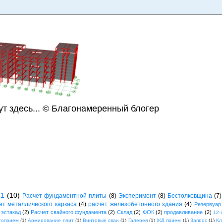
ут здесь... © Благонамеренный блогер
21
(10)
Расчет фундаментной плиты
(8)
Эксперимент
(8)
Бестолковщина
(7)
ет металлического каркаса
(4)
расчет железобетонного здания
(4)
Резервуар
 эстакад
(2)
Расчет свайного фундамента
(2)
Склад
(2)
ФОК
(2)
продавливание
(2)
12-
топрием
(1)
Армирование плит
(1)
Винтовые сваи
(1)
Галерея
(1)
ЖД прием
(1)
Запрос
(1)
К