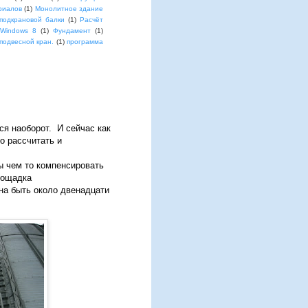
риалов
(1)
Монолитное здание
подкрановой балки
(1)
Расчёт
 Windows 8
(1)
Фундамент
(1)
подвесной кран.
(1)
программа
ся наоборот. И сейчас как
о рассчитать и
ы чем то компенсировать
лощадка
на быть около двенадцати