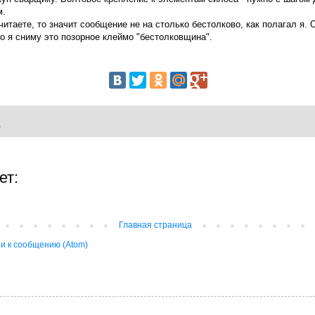
м.
 читаете, то значит сообщение не на столько бестолково, как полагал я.
то я сниму это позорное клеймо "бестолковщина".
D
ет:
Главная страница
и к сообщению (Atom)