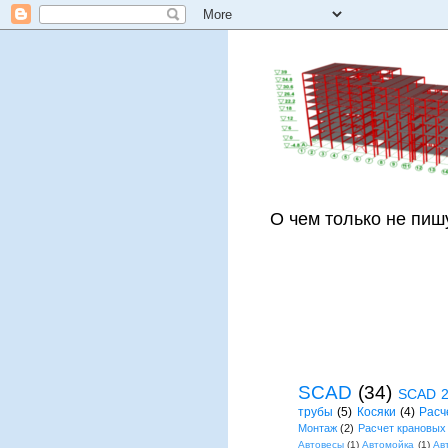
О чем только не пиш
SCAD
(34)
SCAD 
трубы
(5)
Косяки
(4)
Расч
Монтаж
(2)
Расчет крановых
Автовесы
(1)
Автомойка
(1)
Ав