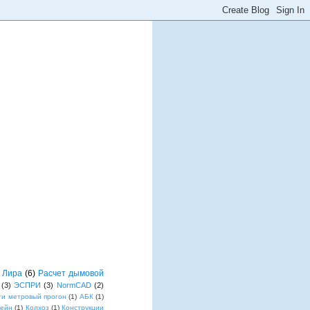
Лира
(6)
Расчет дымовой
(3)
ЭСПРИ
(3)
NormCAD
(2)
ти метровый прогон
(1)
АБК
(1)
лейн
(1)
Колхоз
(1)
Конструкции