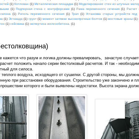
мостей
(1)
Котлован
(1)
Металлическая площадка
(1)
Моделирование стен из штучных мате
вышки
(1)
Подпорная стена с контрфорсами
(1)
Рама переменного сечения
(1)
Расчет 
 склона
(1)
Ригель переменного сечения
(1)
Трап
(1)
Установка старых устройств под
ка
(1)
Эстакада
(1)
грунт
(1)
момент затяжки высокопрочных болтов
(1)
мостовые краны
(1)
гон
(1)
сейсмика
(1)
экспертиза железобетона.
(1)
бестолковщина)
е кажется что разум и логика должны превалировать, зачастую случает
о расчет положить начало серии бестолковый расчетов. И так - необходим
тный для силоса.
 теплого воздуха, исходящего от сушилки. С другой стороны, мы должн
енную при расстановке оборудования. Строительство уже закончено и п
 прошествии которого и были выявлены недостатки. Высота экрана долж