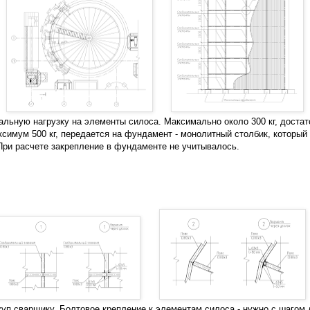
льную нагрузку на элементы силоса. Максимально около 300 кг, достат
ксимум 500 кг, передается на фундамент - монолитный столбик, который
 При расчете закрепление в фундаменте не учитывалось.
ткуп сварщику. Болтовое крепление к элементам силоса - нужно с шагом