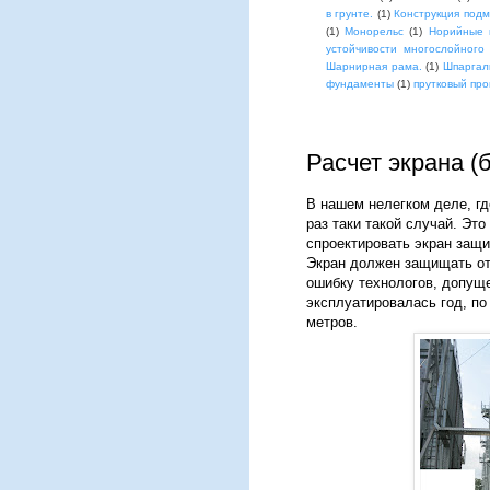
в грунте.
(1)
Конструкция под
(1)
Монорельс
(1)
Норийные 
устойчивости многослойного
Шарнирная рама.
(1)
Шпаргал
фундаменты
(1)
прутковый про
Расчет экрана (
В нашем нелегком деле, гд
раз таки такой случай. Эт
спроектировать экран защи
Экран должен защищать от
ошибку технологов, допущ
эксплуатировалась год, по
метров.